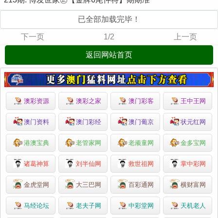
已全部加载完毕！
下一页
1/2
上一页
返回网站首页
澳彩资源
澳彩之家
澳门彩客
王中王网
澳门资料
澳门彩经
澳门葡京
状元红网
港澳宝典
老管家网
老顽童网
金多宝网
诸葛神算
刘半仙网
救世祖网
掌中彩网
金虎堂网
大三巴网
百彩通网
横财富网
马经论坛
老夫子网
中彩堂网
天机老人