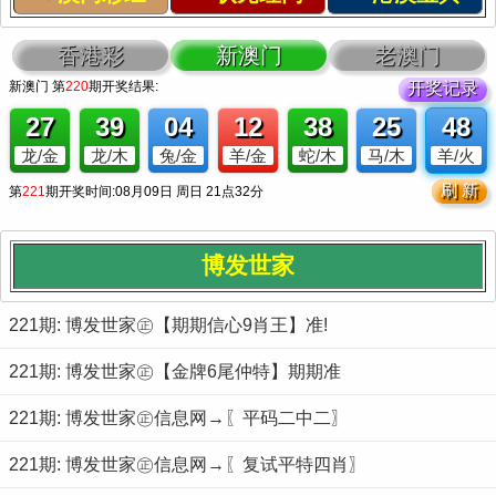
博发世家
221期: 博发世家㊣【期期信心9肖王】准!
221期: 博发世家㊣【金牌6尾仲特】期期准
221期: 博发世家㊣信息网→〖平码二中二〗
221期: 博发世家㊣信息网→〖复试平特四肖〗