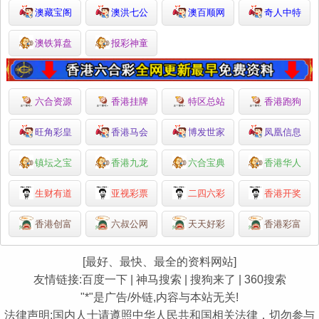
澳藏宝阁
澳洪七公
澳百顺网
奇人中特
澳铁算盘
报彩神童
六合资源
香港挂牌
特区总站
香港跑狗
旺角彩皇
香港马会
博发世家
凤凰信息
镇坛之宝
香港九龙
六合宝典
香港华人
生财有道
亚视彩票
二四六彩
香港开奖
香港创富
六叔公网
天天好彩
香港彩富
[最好、最快、最全的资料网站]
友情链接:
百度一下
|
神马搜索
|
搜狗来了
|
360搜索
"*"是广告/外链,内容与本站无关!
法律声明:国内人士请遵照中华人民共和国相关法律，切勿参与