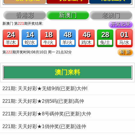
澳门来料
221期: 天天好彩★无错9俏(已更新)大仲!
221期: 天天好彩★2俏5码(已更新)高仲
221期: 天天好彩★8号碼仲奖(已更新)大仲
221期: 天天好彩★1俏仲奖(已更新)连仲