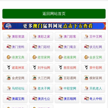
返回网站首页
澳彩资源
澳彩之家
澳门彩客
王中王网
澳门资料
澳门彩经
澳门葡京
状元红网
港澳宝典
老管家网
老顽童网
金多宝网
诸葛神算
刘半仙网
救世祖网
掌中彩网
金虎堂网
大三巴网
百彩通网
横财富网
马经论坛
老夫子网
中彩堂网
天机老人
澳藏宝阁
澳洪七公
澳百顺网
奇人中特