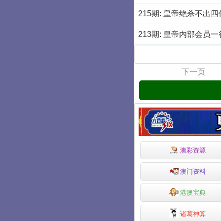
215期: 皇帝绝杀不出四
213期: 皇帝内部会员一
下一页
澳彩资源
澳门资料
港澳宝典
诸葛神算