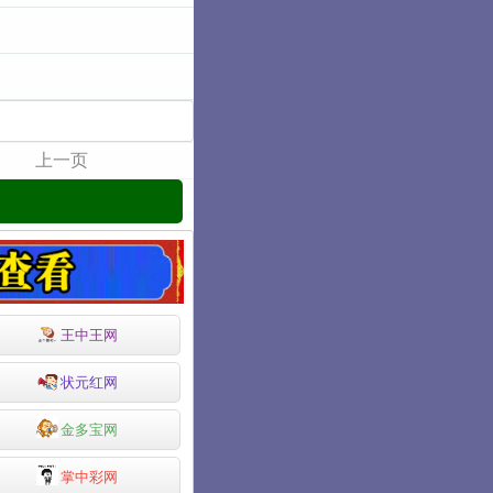
上一页
王中王网
状元红网
金多宝网
掌中彩网