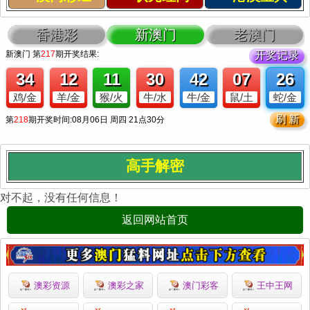
高手解密
对不起，没有任何信息！
返回网站首页
澳彩资源
澳彩之家
澳门彩客
王中王网