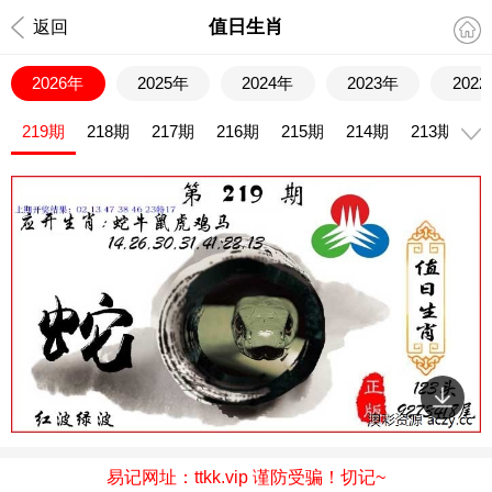
值日生肖
返回
2026年
2025年
2024年
2023年
202
219期
218期
217期
216期
215期
214期
213期
2
易记网址：ttkk.vip 谨防受骗！切记~