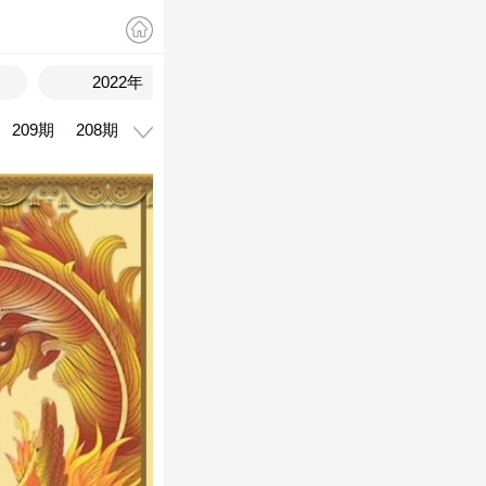
2022年
2021年
2020年
209期
208期
207期
206期
205期
204期
203期
20