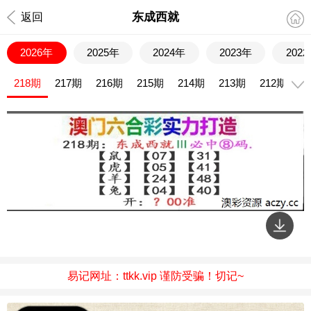
东成西就
返回
2026年
2025年
2024年
2023年
202
218期
217期
216期
215期
214期
213期
212期
2
易记网址：ttkk.vip 谨防受骗！切记~