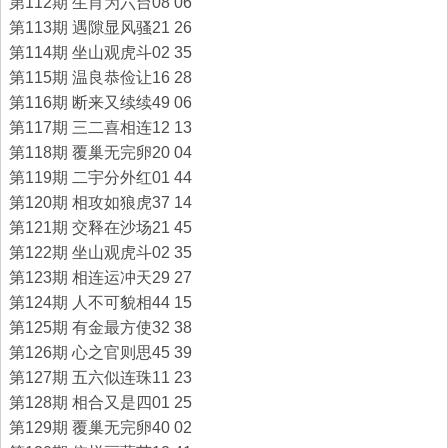
第112期 生肖为六台08 06
第113期 遇隙显风骚21 26
第114期 坐山观虎斗02 35
第115期 温良恭俭让16 28
第116期 断来又续续49 06
第117期 三二喜相连12 13
第118期 覆巢无完卵20 04
第119期 二宇分外红01 44
第120期 相攻如狼虎37 14
第121期 交释在沙场21 45
第122期 坐山观虎斗02 35
第123期 相连运冲天29 27
第124期 人不可貌相44 15
第125期 有金最方使32 38
第126期 心之官则思45 39
第127期 五六似连珠11 23
第128期 相合又是四01 25
第129期 覆巢无完卵40 02