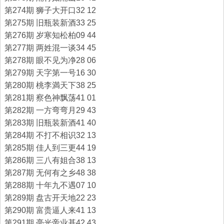
第274期 狮子大开口32 12
第275期 旧瓶装新酒33 25
第276期 岁寒知松柏09 44
第277期 两姓混一谈34 45
第278期 眼不见为净28 06
第279期 天字第一号16 30
第280期 桃李満天下38 25
第281期 察色神飘荡41 01
第282期 一方弯弯月29 43
第283期 旧瓶装新酒41 40
第284期 不打不相识32 13
第285期 佳人到三更44 19
第286期 三八有姐合38 13
第287期 无何有之乡48 38
第288期 十年九不遇07 10
第289期 盘古开天地22 23
第290期 富贵逼人来41 13
第291期 毫光帝业基42 43