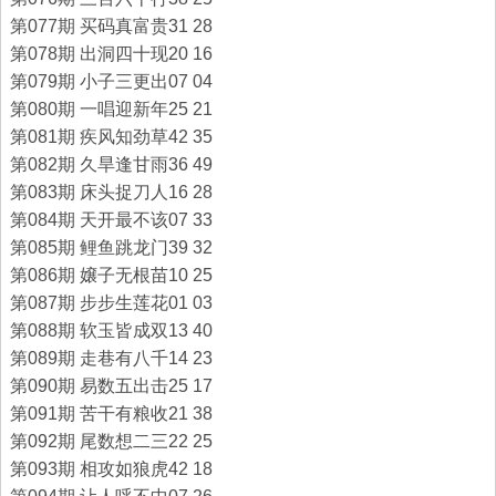
第077期 买码真富贵31 28
第078期 出洞四十现20 16
第079期 小子三更出07 04
第080期 一唱迎新年25 21
第081期 疾风知劲草42 35
第082期 久旱逢甘雨36 49
第083期 床头捉刀人16 28
第084期 天开最不该07 33
第085期 鲤鱼跳龙门39 32
第086期 嬢子无根苗10 25
第087期 步步生莲花01 03
第088期 软玉皆成双13 40
第089期 走巷有八千14 23
第090期 易数五出击25 17
第091期 苦干有粮收21 38
第092期 尾数想二三22 25
第093期 相攻如狼虎42 18