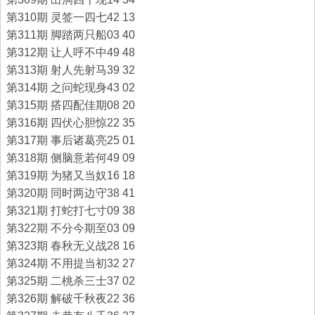
第310期 灵签一四七42 13
第311期 脚踏两只船03 40
第312期 让人呼不中49 48
第313期 射人先射马39 32
第314期 之问蛇现身43 02
第315期 搭四配佳期08 20
第316期 四伏心胆惊22 35
第317期 事后诸葛亮25 01
第318期 侧脑意若何49 09
第319期 为猪又当奴16 18
第320期 同时两边守38 41
第321期 打蛇打七寸09 38
第322期 不分今期至03 09
第323期 春秋无义战28 16
第324期 不用提当初32 27
第325期 二桃杀三士37 02
第326期 解破千秋夜22 36