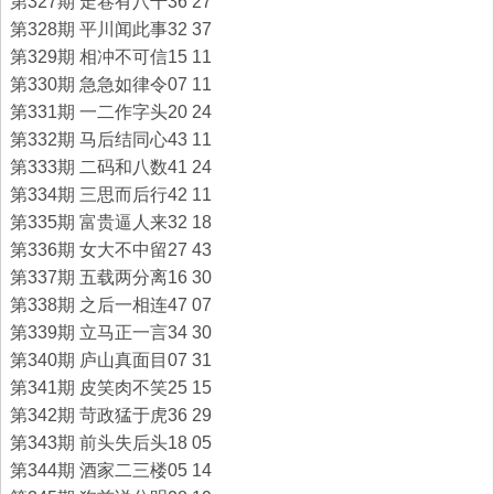
第327期 走巷有八千36 27
第328期 平川闻此事32 37
第329期 相冲不可信15 11
第330期 急急如律令07 11
第331期 一二作字头20 24
第332期 马后结同心43 11
第333期 二码和八数41 24
第334期 三思而后行42 11
第335期 富贵逼人来32 18
第336期 女大不中留27 43
第337期 五载两分离16 30
第338期 之后一相连47 07
第339期 立马正一言34 30
第340期 庐山真面目07 31
第341期 皮笑肉不笑25 15
第342期 苛政猛于虎36 29
第343期 前头失后头18 05
第344期 酒家二三楼05 14