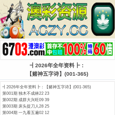
┫
2026
年全年资料┣：
【赌神五字诗】(001-365)
┫2026年全年资料┣：【赌神五字诗】(001-365)
第001期 独木不成林22 23
第002期 成群大兴旺09 39
第003期 床头捉刀人28 25
第004期 一九看五遍02 12