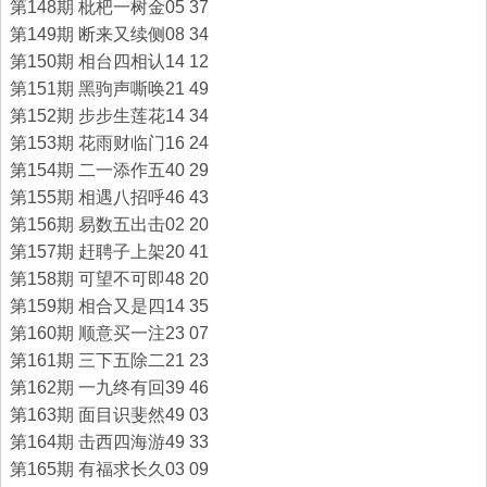
第148期 枇杷一树金05 37
第149期 断来又续侧08 34
第150期 相台四相认14 12
第151期 黑驹声嘶唤21 49
第152期 步步生莲花14 34
第153期 花雨财临门16 24
第154期 二一添作五40 29
第155期 相遇八招呼46 43
第156期 易数五出击02 20
第157期 赶聘子上架20 41
第158期 可望不可即48 20
第159期 相合又是四14 35
第160期 顺意买一注23 07
第161期 三下五除二21 23
第162期 一九终有回39 46
第163期 面目识斐然49 03
第164期 击西四海游49 33
第165期 有福求长久03 09