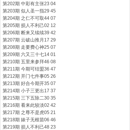
第202期 中彩有主张23 04
第203期 似人圣一指29 45
第204期 之仁不可取44 07
第205期 损人不利己02 12
第206期 断来又续续39 42
第207期 云破山推月17 29
第208期 走要费心神25 07
第209期 六又三十七14 01
第210期 五里来参拜46 08
第211期 今期可结盟36 47
第212期 开门七件事05 26
第213期 好合今期开35 07
第214期 小子三更出17 37
第215期 三下五除二30 35
第216期 看来此较淡02 42
第217期 之尊不是虎05 21
第218期 婊子无根苗06 46
第219期 损人不利己48 23