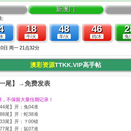
澳彩资源
TTKK.VIP高手帖
一尾】→免费发表
量，不保留大量往期记录！
444尾】开：兔04准
888尾】开：蛇38准
333尾】开：？00错
777尾】开：鼠07准