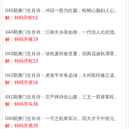
045期澳门生肖诗：冲冠一怒为红颜，蛇蝎心肠妇人心。
解：特码开蛇01
044期澳门生肖诗：江南水乡美如画，一代佳人出此地。
解：特码开猪19
043期澳门生肖诗：绿色麦田春意重，四两花谢秋凋零。
解：特码开蛇13
042期澳门生肖诗：虎落平羊务必须，大对取经修正道。
解：特码开虎16
041期澳门生肖诗：庄严禅诗依山建，三五一群香客旺。
解：特码开马36
040期澳门生肖诗：一字之机将军出，四大才子中状元。
解：特码开虎28