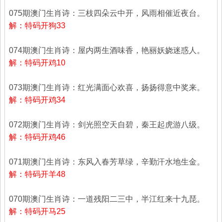
075期澳门生肖诗：三枝四朵云中开，风雨相催近夜台。
解：特码开狗33
074期澳门生肖诗：屋内两生酒味香，艳丽妖娆迷惑人。
解：特码开鸡10
073期澳门生肖诗：红光满面心欢喜，扬扬得意中奖来。
解：特码开鸡34
072期澳门生肖诗：剑光照空天自碧，秦王起虎游八级。
解：特码开鸡46
071期澳门生肖诗：东风入春芳草绿，辛勤汗水地生金。
解：特码开羊48
070期澳门生肖诗：一道残阳二三中，半江红来十九琵。
解：特码开马25