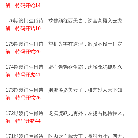
解：特码开蛇14
176期澳门生肖诗：求佛须往西天去，深宫高楼入云龙。
解：特码开鸡10
175期澳门生肖诗：望机先零有道理，欲投不投一肖定。
解：特码开蛇26
174期澳门生肖诗：野心勃勃欲争霸，虎猴兔鸡抓对杀。
解：特码开虎41
173期澳门生肖诗：婀娜多姿美女子，棋艺过人天下知。
解：特码开蛇26
172期澳门生肖诗：龙腾虎跃九霄外，左拥右抱待特来。
解：特码开猪44
171期澳门生肖诗：吃肉饮血称大王，身强力壮走四方。