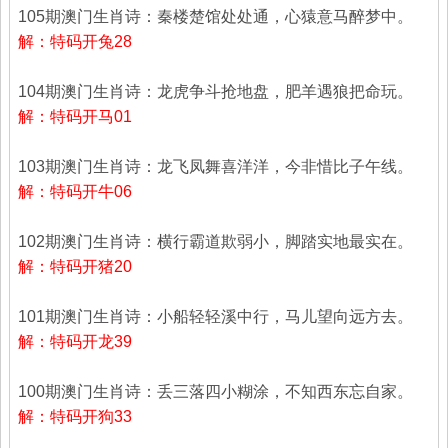
105期澳门生肖诗：秦楼楚馆处处通，心猿意马醉梦中。
解：特码开兔28
104期澳门生肖诗：龙虎争斗抢地盘，肥羊遇狼把命玩。
解：特码开马01
103期澳门生肖诗：龙飞凤舞喜洋洋，今非惜比子午线。
解：特码开牛06
102期澳门生肖诗：横行霸道欺弱小，脚踏实地最实在。
解：特码开猪20
101期澳门生肖诗：小船轻轻溪中行，马儿望向远方去。
解：特码开龙39
100期澳门生肖诗：丢三落四小糊涂，不知西东忘自家。
解：特码开狗33