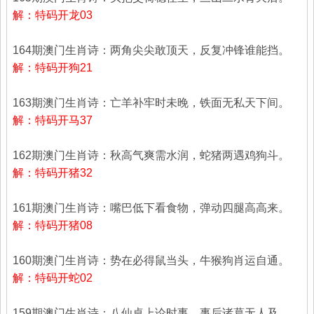
解：特码开龙03
164期澳门生肖诗：两角尖尖敢顶天，反复冲锋谁能挡。
解：特码开狗21
163期澳门生肖诗：亡羊补牢时未晚，铁面无私天下间。
解：特码开马37
162期澳门生肖诗：秋高气爽需水润，蛇猪两遇鸡狗斗。
解：特码开猪32
161期澳门生肖诗：嘴巴低下看食物，弹动四腿高高来。
解：特码开猪08
160期澳门生肖诗：势在必得鼠当头，牛猴狗肖运自通。
解：特码开蛇02
159期澳门生肖诗：八仙桌上论时事，事后诸葛无人及。