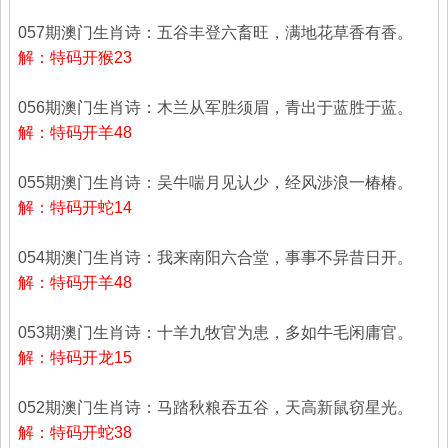
057期澳门生肖诗：五谷丰登六畜旺，满地花草香有香。
解：特码开猴23
056期澳门生肖诗：木兰从军胜须眉，青出于蓝胜于蓝。
解：特码开羊48
055期澳门生肖诗：吴牛喘月见认少，经风渉浪一椿椿。
解：特码开蛇14
054期澳门生肖诗：我来南阳六合堂，事事不异昔日开。
解：特码开羊48
053期澳门生肖诗：十羊九牧官为患，多如牛毛闲庸官。
解：特码开龙15
052期澳门生肖诗：马踏秋粮吞五谷，天高新鼠窃星光。
解：特码开蛇38