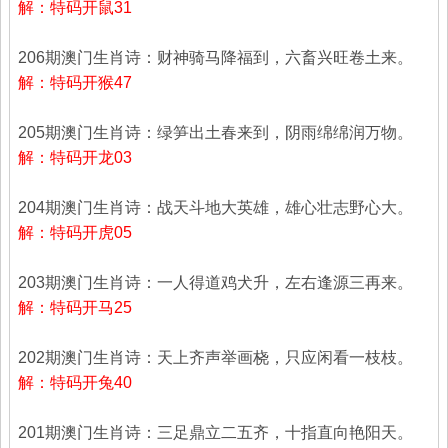
解：特码开鼠31
206期澳门生肖诗：财神骑马降福到，六畜兴旺卷土来。
解：特码开猴47
205期澳门生肖诗：绿笋出土春来到，阴雨绵绵润万物。
解：特码开龙03
204期澳门生肖诗：战天斗地大英雄，雄心壮志野心大。
解：特码开虎05
203期澳门生肖诗：一人得道鸡犬升，左右逢源三再来。
解：特码开马25
202期澳门生肖诗：天上齐声举画桡，只应闲看一枝枝。
解：特码开兔40
201期澳门生肖诗：三足鼎立二五齐，十指直向艳阳天。