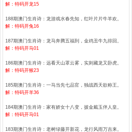
解：特码开龙15
188期澳门生肖诗：龙游戏水春先知，红叶片片牛羊欢。
解：特码开兔16
187期澳门生肖诗：龙马奔腾五福到，金鸡丑牛九徘回。
解：特码开马01
186期澳门生肖诗：远看天山罩云雾，实则藏龙又卧虎。
解：特码开猴23
185期澳门生肖诗：一马当先七品官，独战西天欲称王。
解：特码开羊36
184期澳门生肖诗：家有娇女十八变，披金戴玉伴人皇。
解：特码开马01
183期澳门生肖诗：老树绿藤开新花，龙行风雨万吉来。