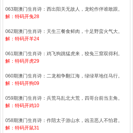
063期澳门生肖诗：西出阳关无故人，龙蛇作伴谁敢跟。
解：特码开兔28
062期澳门生肖诗：天生三餐食鲜肉，十足野蛮火气大。
解：特码开羊24
061期澳门生肖诗：鸡飞狗跳猛虎来，狡兔三窟双得利。
解：特码开虎29
060期澳门生肖诗：二龙相争翻江海，绿绿草地任马行。
解：特码开狗09
059期澳门生肖诗：兵荒马乱北大荒，四哥台前当主角。
解：特码开鸡10
058期澳门生肖诗：作陪太子游山水，凶丑恶人不怕君。
解：特码开鼠31