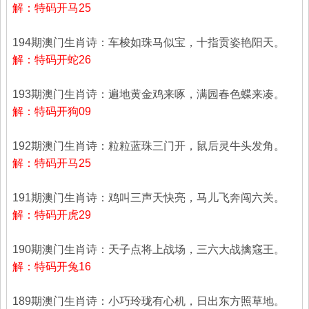
解：特码开马25
194期澳门生肖诗：车梭如珠马似宝，十指贡姿艳阳天。
解：特码开蛇26
193期澳门生肖诗：遍地黄金鸡来啄，满园春色蝶来凑。
解：特码开狗09
192期澳门生肖诗：粒粒蓝珠三门开，鼠后灵牛头发角。
解：特码开马25
191期澳门生肖诗：鸡叫三声天快亮，马儿飞奔闯六关。
解：特码开虎29
190期澳门生肖诗：天子点将上战场，三六大战擒窛王。
解：特码开兔16
189期澳门生肖诗：小巧玲珑有心机，日出东方照草地。