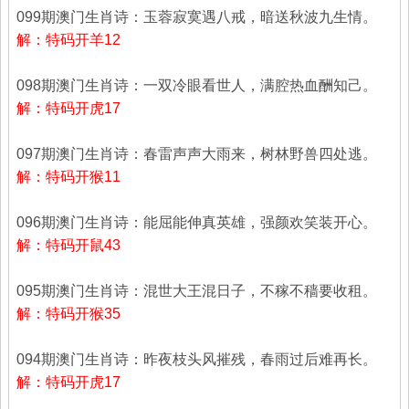
099期澳门生肖诗：玉蓉寂寞遇八戒，暗送秋波九生情。
解：特码开羊12
098期澳门生肖诗：一双冷眼看世人，满腔热血酬知己。
解：特码开虎17
097期澳门生肖诗：春雷声声大雨来，树林野兽四处逃。
解：特码开猴11
096期澳门生肖诗：能屈能伸真英雄，强颜欢笑装开心。
解：特码开鼠43
095期澳门生肖诗：混世大王混日子，不稼不穑要收租。
解：特码开猴35
094期澳门生肖诗：昨夜枝头风摧残，春雨过后难再长。
解：特码开虎17