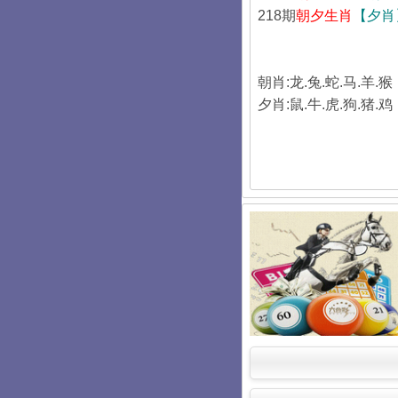
218期
朝夕生肖
【夕肖
朝肖:龙.兔.蛇.马.羊.猴
夕肖:鼠.牛.虎.狗.猪.鸡