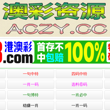
一句中特
四码中特
一肖一码
选料⑥码
一句博特
一肖必中
稳赚一肖
一肖一码