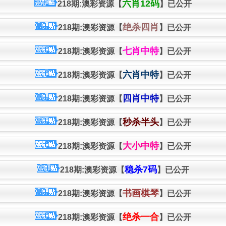
六肖12码
218期:澳彩资源【
】已公开
绝杀四肖
218期:澳彩资源【
】已公开
七肖中特
218期:澳彩资源【
】已公开
六肖中特
218期:澳彩资源【
】已公开
四肖中特
218期:澳彩资源【
】已公开
秒杀半头
218期:澳彩资源【
】已公开
大小中特
218期:澳彩资源【
】已公开
稳杀7码
218期:澳彩资源【
】已公开
书画棋琴
218期:澳彩资源【
】已公开
绝杀一合
218期:澳彩资源【
】已公开