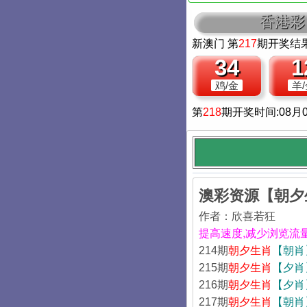
澳彩资源【朝夕
作者：欣喜若狂
提高速度,减少浏览流
214期
朝夕生肖
【朝肖
215期
朝夕生肖
【夕肖
216期
朝夕生肖
【夕肖
217期
朝夕生肖
【朝肖