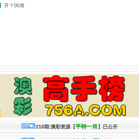
】
开？00准
平特一肖
218期:澳彩资源【
】已公开