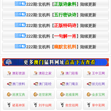
正版诗象料
222期:玄机料【
】陆续更新
五行密诀诗
222期:玄机料【
】陆续更新
正版特码诗
222期:玄机料【
】陆续更新
一句解一肖
222期:玄机料【
】陆续更新
幽默玄机料
222期:玄机料【
】陆续更新
澳彩资源
澳彩之家
澳门彩客
王中王网
澳门资料
澳门彩经
澳门葡京
状元红网
港澳宝典
老管家网
老顽童网
金多宝网
诸葛神算
刘半仙网
救世祖网
掌中彩网