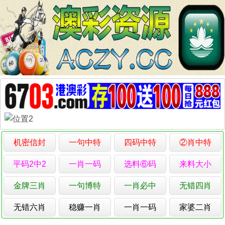
机密信封
一句中特
四码中特
②肖中特
平码2中2
一肖一码
选料⑥码
来料大小
金牌三肖
一句博特
一肖必中
无错四肖
无错六肖
稳赚一肖
一肖一码
家婆二肖