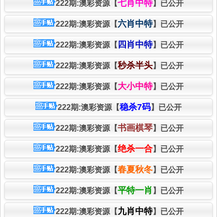
七肖中特
222期:澳彩资源【
】已公开
六肖中特
222期:澳彩资源【
】已公开
四肖中特
222期:澳彩资源【
】已公开
秒杀半头
222期:澳彩资源【
】已公开
大小中特
222期:澳彩资源【
】已公开
稳杀7码
222期:澳彩资源【
】已公开
书画棋琴
222期:澳彩资源【
】已公开
绝杀一合
222期:澳彩资源【
】已公开
春夏秋冬
222期:澳彩资源【
】已公开
平特一肖
222期:澳彩资源【
】已公开
九肖中特
222期:澳彩资源【
】已公开