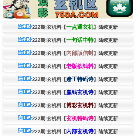
一点通玄机
222期:玄机料【
】陆续更新
一句话中特
222期:玄机料【
】陆续更新
内部版信封
222期:玄机料【
】陆续更新
老版欲钱料
222期:玄机料【
】陆续更新
赌王特码诗
222期:玄机料【
】陆续更新
赢钱玄机诗
222期:玄机料【
】陆续更新
博彩玄机料
222期:玄机料【
】陆续更新
玄机特码诗
222期:玄机料【
】陆续更新
内部玄机诗
222期:玄机料【
】陆续更新